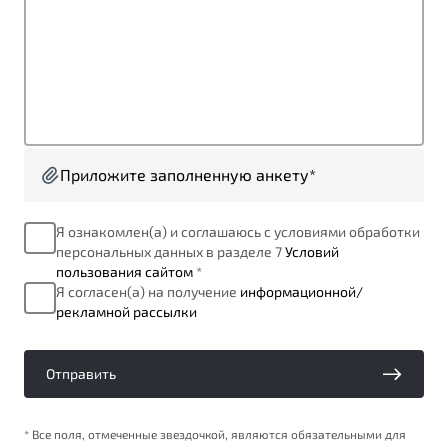
от 1 699 990 ₽*
Подробно
Обзор
В наличии
X70
Будьте еще более уверены на дорогах с программой
"Помощь на дорогах"
Автомобили в наличии
Тест-драйв
Приложите заполненную анкету*
Преимущества программы
Автокредит
Спецпредложения
Я ознакомлен(а) и соглашаюсь с условиями обработки
персональных данных в разделе 7
Условий
пользования сайтом
*
Запись на сервис
Я согласен(а) на получение
информационной/
Калькулятор ТО
рекламной рассылки
Универсальный кроссовер
Клиентская поддержка
от 2 499 990 ₽*
Отправить
Обзор
В наличии
* Все поля, отмеченные звездочкой, являются обязательными для