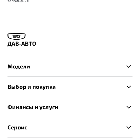
заполнения.
ДАВ-АВТО
Модели
X50+
Выбор и покупка
S50
Автомобили в наличии
X70
Финансы и услуги
Спецпредложения и Акции
Автокредит
Записаться на тест-драйв
Сервис
Трейд-ин
Получить предложение