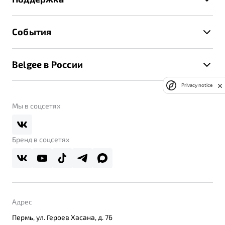
Руководство по эксплуатации
Расчет КАСКО
Гарантия Belgee
Техническое обслуживание
События
Клиентская поддержка
Калькулятор ТО
Новости
Помощь на дорогах
Belgee в России
Контакты
Belgee Линк
О бренде
Privacy notice
Belgee Клуб
О дилерском центре
Мы в соцсетях
Belgee Плюс
Правовая информация
Реферальная программа
Бренд в соцсетях
Адрес
Пермь, ул. Героев Хасана, д. 76