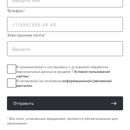
ПОДДЕРЖКА
Автокредит
О дилерском центре
Телефон
*
Трейд-ин
Гарантия Belgee
Правовая информация
Яркий кроссовер
Страхование
Belgee Линк
от 2 219 990 ₽*
Электронная почта
*
Расчет КАСКО
Belgee Клуб
Обзор
В наличии
Belgee Плюс
Реферальная программа
S50
Я ознакомлен(а) и соглашаюсь с условиями обработки
Клиентская поддержка
персональных данных в разделе 7
Условий пользования
сайтом
*
Помощь на дорогах
Я согласен(а) на получение
информационной/рекламной
рассылки
Отправить
* Все поля, отмеченные звездочкой, являются обязательными для
заполнения.
Узнайте о специальных выгодах при покупке
Элегантный и практичный седан
автомобиля Belgee