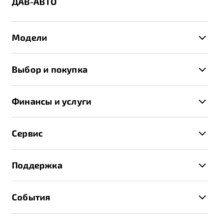
ДАВ-АВТО
Модели
X50+
Выбор и покупка
S50
Автомобили в наличии
X70
Финансы и услуги
Спецпредложения и Акции
Автокредит
Записаться на тест-драйв
Сервис
Трейд-ин
Получить предложение
Записаться на сервис
Страхование
Поддержка
Руководство по эксплуатации
Расчет КАСКО
Гарантия Belgee
Техническое обслуживание
События
Клиентская поддержка
Калькулятор ТО
Новости