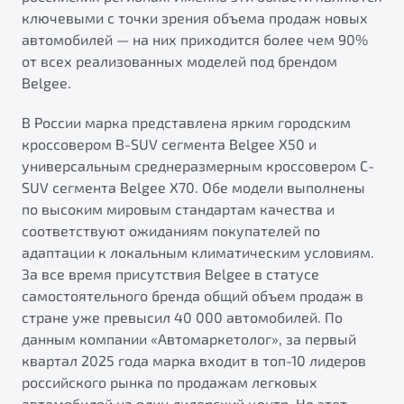
от 1 699 990 ₽*
ключевыми с точки зрения объема продаж новых
Подробно
автомобилей — на них приходится более чем 90%
Обзор
В наличии
от всех реализованных моделей под брендом
Belgee.
X70
Будьте еще более уверены на дорогах с программой
В России марка представлена ярким городским
"Помощь на дорогах"
Автомобили в наличии
кроссовером B-SUV сегмента Belgee X50 и
Тест-драйв
Преимущества программы
универсальным среднеразмерным кроссовером C-
Автокредит
SUV сегмента Belgee X70. Обе модели выполнены
Спецпредложения
по высоким мировым стандартам качества и
соответствуют ожиданиям покупателей по
адаптации к локальным климатическим условиям.
Запись на сервис
За все время присутствия Belgee в статусе
Калькулятор ТО
самостоятельного бренда общий объем продаж в
Универсальный кроссовер
Клиентская поддержка
стране уже превысил 40 000 автомобилей. По
от 2 499 990 ₽*
данным компании «Автомаркетолог», за первый
квартал 2025 года марка входит в топ-10 лидеров
Обзор
В наличии
российского рынка по продажам легковых
автомобилей на один дилерский центр. Но этот