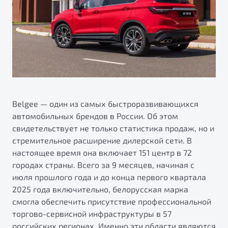
ПОДДЕРЖКА
Автокредит
О дилерском центре
Трейд-ин
Гарантия Belgee
Правовая информация
Яркий кроссовер
Страхование
Belgee Линк
от 2 219 990 ₽*
Расчет КАСКО
Belgee Клуб
Обзор
В наличии
Belgee Плюс
Реферальная программа
Belgee — один из самых быстроразвивающихся
S50
автомобильных брендов в России. Об этом
Клиентская поддержка
свидетельствует не только статистика продаж, но и
Помощь на дорогах
стремительное расширение дилерской сети. В
настоящее время она включает 151 центр в 72
городах страны. Всего за 9 месяцев, начиная с
июля прошлого года и до конца первого квартала
2025 года включительно, белорусская марка
смогла обеспечить присутствие профессиональной
торгово-сервисной инфраструктуры в 57
Узнайте о специальных выгодах при покупке
Элегантный и практичный седан
российских регионах. Именно эти области являются
автомобиля Belgee