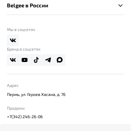
Помощь на дорогах
Belgee в России
Контакты
Belgee Линк
О бренде
Belgee Клуб
О дилерском центре
Мы в соцсетях
Belgee Плюс
Правовая информация
Реферальная программа
Бренд в соцсетях
Адрес
Пермь, ул. Героев Хасана, д. 76
Продажи
+7(342) 246-26-06