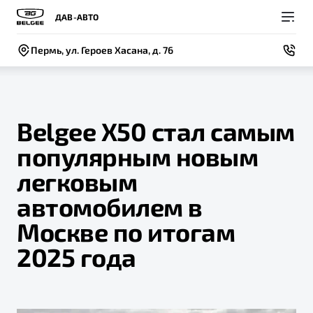
ДАВ-АВТО
Пермь, ул. Героев Хасана, д. 76
Belgee X50 стал самым
популярным новым
Покупателям
Владельцам
О компании
Модели
легковым
ВЫБОР И ПОКУПКА
СЕРВИС
СОБЫТИЯ
автомобилем в
Новый
X50+
Автомобили в наличии
Записаться на сервис
Новости
Москве по итогам
Спецпредложения и Акции
Руководство по эксплуатации
Контакты
2025 года
Записаться на тест-драйв
Техническое обслуживание
BELGEE В РОССИИ
Калькулятор ТО
ФИНАНСЫ И УСЛУГИ
О бренде