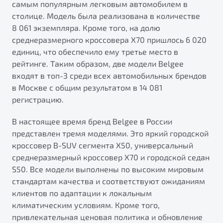
самым популярным легковым автомобилем в
от 1 699 990 ₽*
столице. Модель была реализована в количестве
Подробно
8 061 экземпляра. Кроме того, на долю
Обзор
В наличии
среднеразмерного кроссовера X70 пришлось 6 020
единиц, что обеспечило ему третье место в
X70
Будьте еще более уверены на дорогах с программой
рейтинге. Таким образом, две модели Belgee
"Помощь на дорогах"
Автомобили в наличии
входят в топ-3 среди всех автомобильных брендов
Тест-драйв
в Москве с общим результатом в 14 081
Преимущества программы
Автокредит
регистрацию.
Спецпредложения
В настоящее время бренд Belgee в России
представлен тремя моделями. Это яркий городской
Запись на сервис
кроссовер B-SUV сегмента X50, универсальный
Калькулятор ТО
среднеразмерный кроссовер X70 и городской седан
Универсальный кроссовер
Клиентская поддержка
S50. Все модели выполнены по высоким мировым
от 2 499 990 ₽*
стандартам качества и соответствуют ожиданиям
клиентов по адаптации к локальным
климатическим условиям. Кроме того,
Обзор
В наличии
привлекательная ценовая политика и обновление