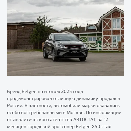
ПОДДЕРЖКА
Автокредит
О дилерском центре
Трейд-ин
Гарантия Belgee
Правовая информация
Яркий кроссовер
Страхование
Belgee Линк
от 2 219 990 ₽*
Расчет КАСКО
Belgee Клуб
Обзор
В наличии
Belgee Плюс
Реферальная программа
S50
Клиентская поддержка
Помощь на дорогах
Бренд Belgee по итогам 2025 года
продемонстрировал отличную динамику продаж в
России. В частности, автомобили марки оказались
особо востребованными в Москве. По информации
от аналитического агентства АВТОСТАТ, за 12
Узнайте о специальных выгодах при покупке
месяцев городской кроссовер Belgee X50 стал
Элегантный и практичный седан
автомобиля Belgee