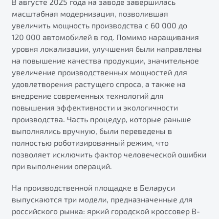
В августе 2025 года на заводе завершилась
от 1 699 990 ₽*
масштабная модернизация, позволившая
Подробно
увеличить мощность производства с 60 000 до
Обзор
В наличии
120 000 автомобилей в год. Помимо наращивания
уровня локализации, улучшения были направлены
X70
Будьте еще более уверены на дорогах с программой
на повышение качества продукции, значительное
"Помощь на дорогах"
Автомобили в наличии
увеличение производственных мощностей для
Тест-драйв
удовлетворения растущего спроса, а также на
Преимущества программы
Автокредит
внедрение современных технологий для
Спецпредложения
повышения эффективности и экологичности
производства. Часть процедур, которые раньше
выполнялись вручную, были переведены в
Запись на сервис
полностью роботизированный режим, что
Калькулятор ТО
позволяет исключить фактор человеческой ошибки
Универсальный кроссовер
Клиентская поддержка
при выполнении операций.
от 2 499 990 ₽*
На производственной площадке в Беларуси
выпускаются три модели, предназначенные для
Обзор
В наличии
российского рынка: яркий городской кроссовер B-