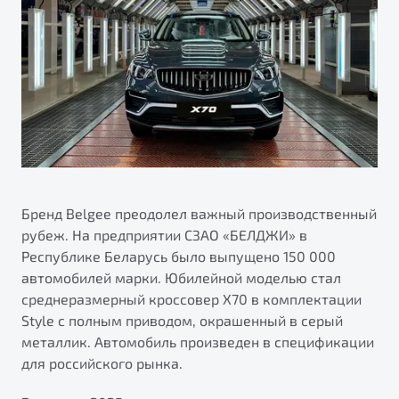
ПОДДЕРЖКА
Автокредит
О дилерском центре
Трейд-ин
Гарантия Belgee
Правовая информация
Яркий кроссовер
Страхование
Belgee Линк
от 2 219 990 ₽*
Расчет КАСКО
Belgee Клуб
Обзор
В наличии
Belgee Плюс
Реферальная программа
S50
Клиентская поддержка
Бренд Belgee преодолел важный производственный
рубеж. На предприятии СЗАО «БЕЛДЖИ» в
Помощь на дорогах
Республике Беларусь было выпущено 150 000
автомобилей марки. Юбилейной моделью стал
среднеразмерный кроссовер X70 в комплектации
Style с полным приводом, окрашенный в серый
металлик. Автомобиль произведен в спецификации
для российского рынка.
Узнайте о специальных выгодах при покупке
Элегантный и практичный седан
автомобиля Belgee