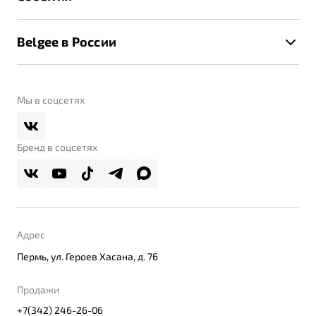
Клиентская поддержка
Калькулятор ТО
Новости
Помощь на дорогах
Belgee в России
Контакты
Belgee Линк
О бренде
Belgee Клуб
О дилерском центре
Мы в соцсетях
Belgee Плюс
Правовая информация
Реферальная программа
Бренд в соцсетях
Адрес
Пермь, ул. Героев Хасана, д. 76
Продажи
+7(342) 246-26-06