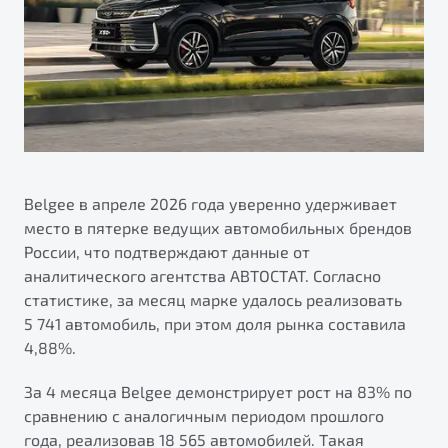
ПОДДЕРЖКА
Автокредит
О дилерском центре
Трейд-ин
Гарантия Belgee
Правовая информация
Яркий кроссовер
Страхование
Belgee Линк
от 2 219 990 ₽*
Расчет КАСКО
Belgee Клуб
Обзор
В наличии
Belgee Плюс
Реферальная программа
Belgee в апреле 2026 года уверенно удерживает
S50
место в пятерке ведущих автомобильных брендов
Клиентская поддержка
России, что подтверждают данные от
Помощь на дорогах
аналитического агентства АВТОСТАТ. Согласно
статистике, за месяц марке удалось реализовать
5 741 автомобиль, при этом доля рынка составила
4,88%.
За 4 месяца Belgee демонстрирует рост на 83% по
сравнению с аналогичным периодом прошлого
Узнайте о специальных выгодах при покупке
Элегантный и практичный седан
года, реализовав 18 565 автомобилей. Такая
автомобиля Belgee