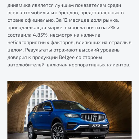
от 1 699 990 ₽*
динамика является лучшим показателем среди
Подробно
всех автомобильных брендов, представленных в
стране официально. За 12 месяцев доля рынка,
Обзор
В наличии
принадлежащая марке, выросла почти на 2% и
составила 4,85%, несмотря на наличие
X70
Будьте еще более уверены на дорогах с программой
неблагоприятных факторов, влияющих на отрасль в
"Помощь на дорогах"
Автомобили в наличии
целом. Результаты отражают высокий уровень
Тест-драйв
Преимущества программы
доверия к продукции Belgee со стороны
Автокредит
автолюбителей, включая корпоративных клиентов.
Спецпредложения
Запись на сервис
Калькулятор ТО
Универсальный кроссовер
Клиентская поддержка
от 2 499 990 ₽*
Обзор
В наличии