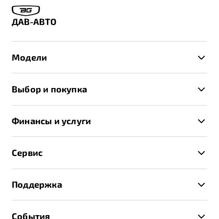
ДАВ-АВТО
Модели
X50+
Выбор и покупка
S50
Автомобили в наличии
X70
Финансы и услуги
Спецпредложения и Акции
Автокредит
Записаться на тест-драйв
Сервис
Трейд-ин
Получить предложение
Записаться на сервис
Страхование
Поддержка
Руководство по эксплуатации
Расчет КАСКО
Гарантия Belgee
Техническое обслуживание
События